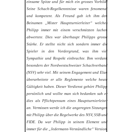
einsame Spitze und für mich ein grosses Vorbild!
Seine Schach-Regelkenntnisse waren fenomenal
und kompetent. Als Freund gab ich ihm den
Beinamen „Mister Hauptturnierleiter“ welches
Philipp immer mit einem verschmitzten lachen
abwertete. Dies war überhaupt Philipps grosse
Stärke. Er stellte nicht sich sondern immer die
Spieler in den Vordergrund, was ihm viel
Sympathie und Respekt einbrachte. Ihm verdank
besonders der Nordwestschweizer Schachverband
(NSV) sehr viel. Mit seinem Engagement und Elan
überarbeitete er alle Reglemente welche heute
Gültigkeit haben. Dieser Verdienst gehört Philipp
persönlich und wollte man sich bedanken sah er
dies als Pflichtpensum eines Hauptturnierleiter
an. Vermissen werde ich die angeregten Sitzungen
mit Philipp über die Regelwerke des NSV, SSB und
FIDE. Da war Philipp in seinem Element und
immer für die „Jedermann-Verständliche“ Version.