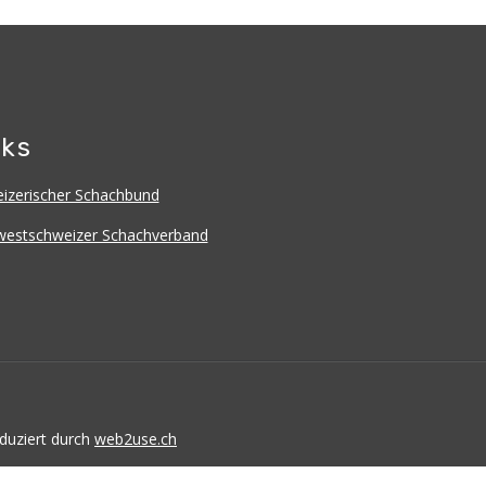
nks
izerischer Schachbund
estschweizer Schachverband
duziert durch
web2use.ch